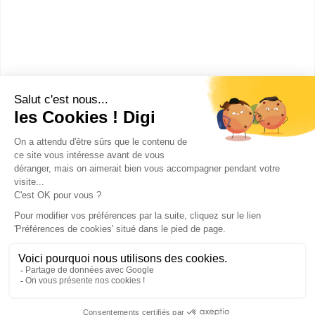
Formations
3ème
:
Classe de troisième
Publicité sur le réseau digiSchool
C.G.U/C.G.V
Contact