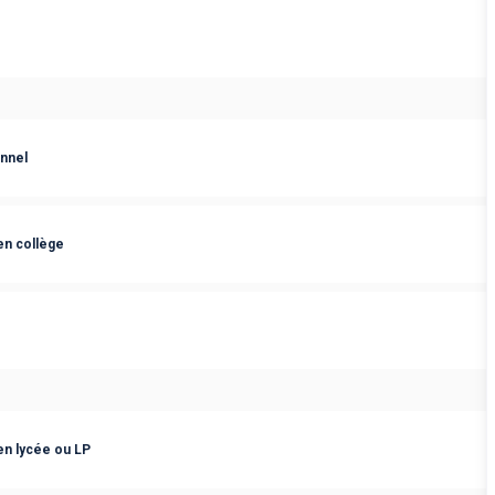
nnel
 en collège
 en lycée ou LP