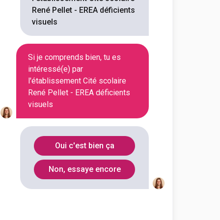
René Pellet - EREA déficients
En initial
visuels
Si je comprends bien, tu es
intéressé(e) par
En initial
l'établissement Cité scolaire
René Pellet - EREA déficients
visuels
En initial
Oui c'est bien ça
En initial
Non, essaye encore
En initial