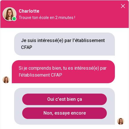
Orientation
Charlotte
Trouve ton école en 2 minutes !
Je suis intéressé(e) par l'établissement
CFAP
CFAP
44 rue Bayard, 31000, Toulouse
Si je comprends bien, tu es intéressé(e) par
l'établissement CFAP
VILLE
TOULOUSE
STATUT
PRIVÉ
Oui c'est bien ça
TYPE D'ÉTABLISSEMENT
CENTRE DE FORMATION PROFESSIONNELLE
Non, essaye encore
NB FORMATIONS
4