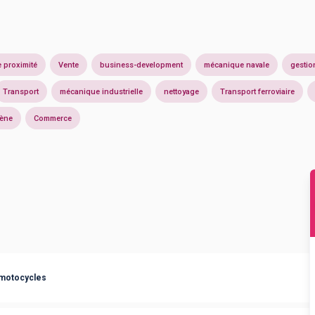
 proximité
Vente
business-development
mécanique navale
gestio
Transport
mécanique industrielle
nettoyage
Transport ferroviaire
ène
Commerce
 motocycles