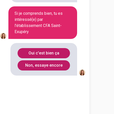
En initial
Si je comprends bien, tu es
intéressé(e) par
l'établissement CFA Saint-
En initial
Exupéry
En initial
Oui c'est bien ça
Non, essaye encore
En initial
En initial