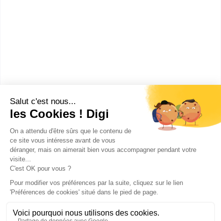
Technicien de Traitement des eaux (TTE)
Bac ou équivalent
:
Bac Pro Procédés de la chimie, de l'eau et des
papiers-cartons (PCEPC)
CAP ou équivalent
:
Conducteur d’Appareils de l'Industrie de la Chimie
(CAIC)