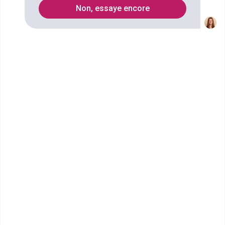
11
Non, essaye encore
Secteurs
Informatique
Transport maritime
design d'espace
Métiers du bois et de la forêt
sols et revêtements
Vente
carrelage
gestion du personnel
menuiserie
Audiovisuel
Architecture d'intérieur
Architecture
transport fluvial
Transport
ébénisterie
Construction
Bâtiment
Management
Artisanat
service