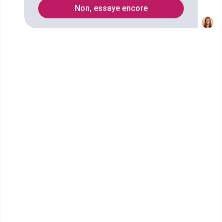
14
Non, essaye encore
Secteurs
Informatique
Transport maritime
design d'espace
Métiers du bois et de la forêt
sols et revêtements
Vente
carrelage
business-development
gestion du personnel
menuiserie
Audiovisuel
Architecture d'intérieur
distribution
Architecture
transport fluvial
Transport
ébénisterie
Construction
Bâtiment
Management