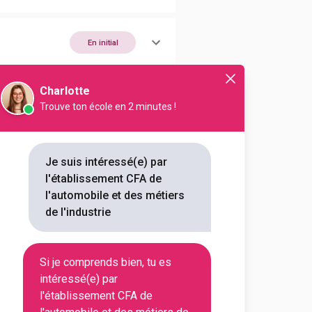
En initial
Charlotte
En initial
Trouve ton école en 2 minutes !
En initial
Je suis intéressé(e) par
l'établissement CFA de
l'automobile et des métiers
En initial
de l'industrie
Si je comprends bien, tu es
intéressé(e) par
En initial
l'établissement CFA de