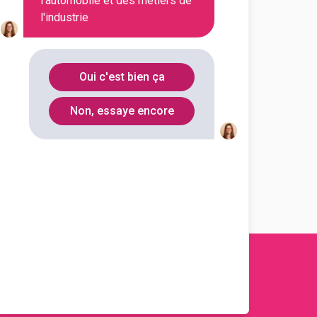
l'automobile et des métiers de
l'industrie
En initial
Oui c'est bien ça
En initial
Non, essaye encore
En initial
s 2011-
2026