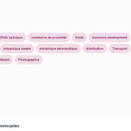
Effets spéciaux
commerce de proximité
Vente
business-development
mécanique navale
mécanique aéronautique
distribution
Transport
timent
Photographie
 motocycles