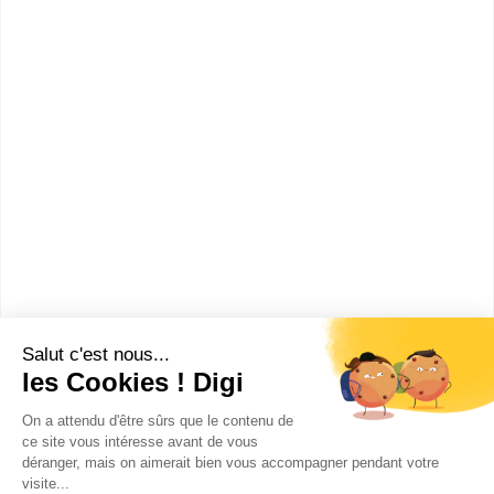
Formations
Bac ou équivalent
:
bac pro Maintenance des véhicules option A voitures
particulières
CAP ou équivalent
:
CAP Réparation des carrosseries
CAP Maintenance des véhicules option voitures
particulières