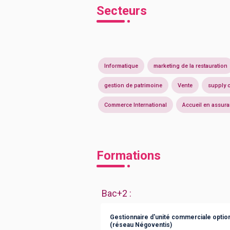
Secteurs
Informatique
marketing de la restauration
gestion de patrimoine
Vente
supply 
Commerce International
Accueil en assur
Formations
Bac+2
:
Gestionnaire d'unité commerciale option
(réseau Négoventis)