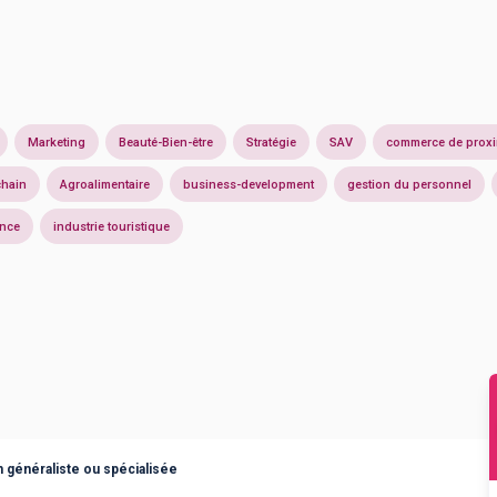
Marketing
Beauté-Bien-être
Stratégie
SAV
commerce de proxi
chain
Agroalimentaire
business-development
gestion du personnel
ance
industrie touristique
 généraliste ou spécialisée