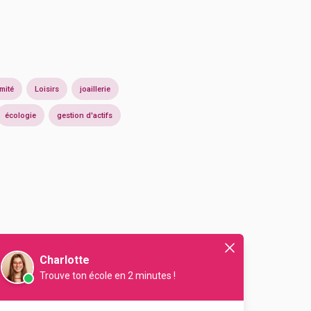
mité
Loisirs
joaillerie
écologie
gestion d'actifs
Charlotte
Trouve ton école en 2 minutes !
En initial