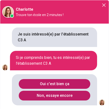
Orientation
Charlotte
Trouve ton école en 2 minutes !
Je suis intéressé(e) par l'établissement
C3 A
C3 A
101 rue de la Fontaine Grelot, 92160, Antony
Si je comprends bien, tu es intéressé(e) par
l'établissement C3 A
VILLE
ANTONY
STATUT
PRIVÉ
Oui c'est bien ça
TYPE D'ÉTABLISSEMENT
CENTRE DE FORMATION D'APPRENTIS
Non, essaye encore
NB FORMATIONS
12