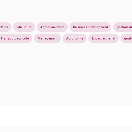
tales
viticulture
Agroalimentaire
business-development
gestion d
Transport agricole
Management
Agronomie
Entrepreunariat
quali