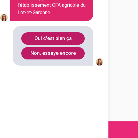
l'établissement CFA agricole du
En initial
Lot-et-Garonne
En initial
Oui c'est bien ça
Non, essaye encore
En initial
En initial