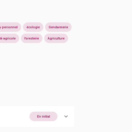
u personnel
écologie
Gendarmerie
té agricole
foresterie
Agriculture
En initial