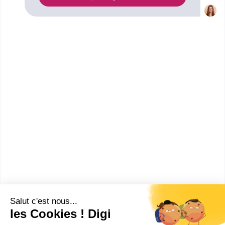
Secteurs
Automatisme
mécanique industrielle
Industrie
Maintenance
Mécanique
Production
Formations
CAP ou équivalent
:
CAP Conducteur d'installations de production