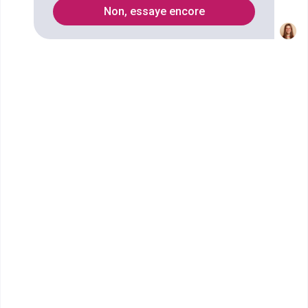
2
Non, essaye encore
Secteurs
Petite enfance
Fonction publique
Social
Insertion sociale et professionnelle
Service à la personne
Droit
droit de la famille
Accompagnement des personnes en difficulté
accompagnement familiale
Ressources humaines
Juridique
Formations