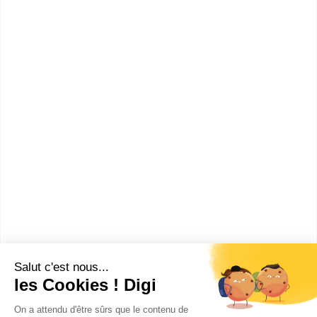
1
Secteurs
Petite enfance
Social
Service à la personne
Santé
Formations
CAP ou équivalent
:
Diplôme d'Etat d'aide médico-psychologique