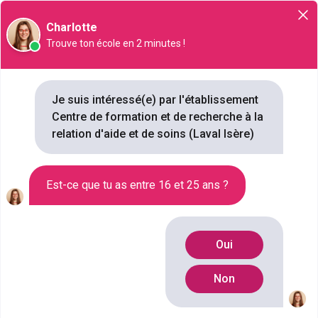
Orientation
Charlotte
Trouve ton école en 2 minutes !
Je suis intéressé(e) par l'établissement
Centre de formation et de recherche à la
Centre de formation et de
relation d'aide et de soins (Laval Isère)
recherche à la relation d'aide et
de soins (Laval Isère)
65 rue du Chef de Bataillon Henri Géret, 53000, Laval Isère
Est-ce que tu as entre 16 et 25 ans ?
VILLE
LAVAL ISÈRE
STATUT
Oui
PRIVÉ
TYPE D'ÉTABLISSEMENT
Non
ECOLE DU SECTEUR SOCIAL
NB FORMATIONS