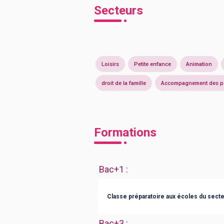
Secteurs
Loisirs
Petite enfance
Animation
droit de la famille
Accompagnement des per
Formations
Bac+1
:
Classe préparatoire aux écoles du secte
Bac+3
: