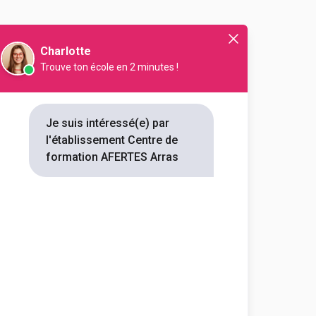
Charlotte
Trouve ton école en 2 minutes !
lle
Service à la personne
Droit
Sport
Juridique
Je suis intéressé(e) par
l'établissement Centre de
formation AFERTES Arras
En initial