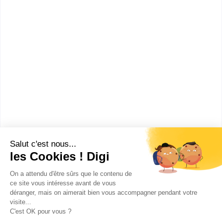
Formations
CAP ou équivalent
:
CAP Réalisation en chaudronnerie industrielle
Bac ou équivalent
:
bac pro Maintenance des équipements industriels
bac pro Technicien en chaudronnerie industrielle