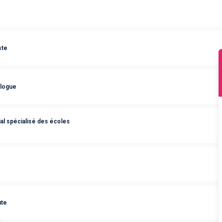
ste
ologue
ial spécialisé des écoles
ute