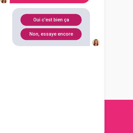
En initial
Oui c'est bien ça
Non, essaye encore
En initial
En initial
s 2011-
2026