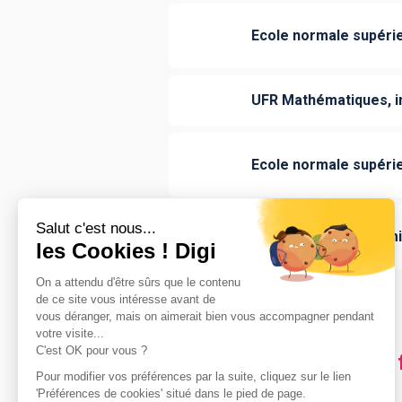
Ecole normale supéri
UFR Mathématiques, i
Ecole normale supéri
UFR de physique chim
Les villes en France où