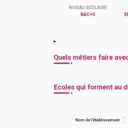
NIVEAU SCOLAIRE
BAC+5
E
BTS
Écoles
Masters
Licences pro
Articles
CAP
Bac pro
Quels métiers faire ave
Bachelors
Ecoles qui forment au d
Nom de l’établissement