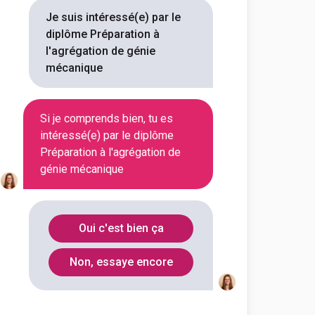
Je suis intéressé(e) par le
Val-de-
94230
diplôme Préparation à
Marne
l'agrégation de génie
mécanique
Moselle
57045
Si je comprends bien, tu es
Ille-et-
35170
intéressé(e) par le diplôme
Vilaine
Préparation à l'agrégation de
génie mécanique
Haute-
31062
Garonne
Oui c'est bien ça
Non, essaye encore
nie mécanique