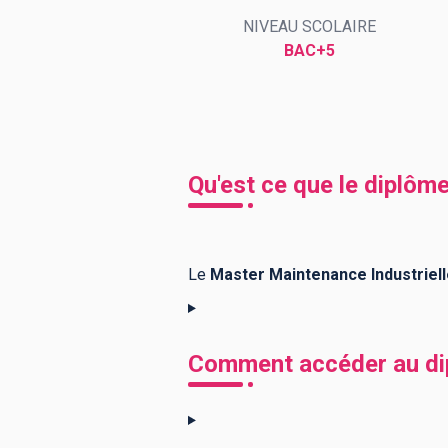
NIVEAU SCOLAIRE
BAC+5
BTS
Écoles
Masters
Licences pro
Articles
CAP
Qu'est ce que le diplôm
Bac pro
Bachelors
Le
Master Maintenance Industriel
Comment accéder au dip