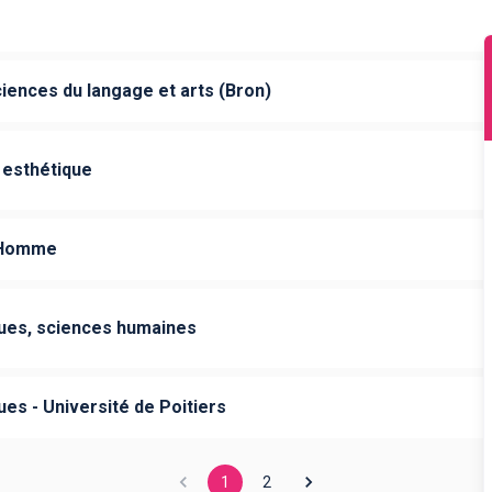
ciences du langage et arts (Bron)
 esthétique
l'Homme
ngues, sciences humaines
ues - Université de Poitiers
1
2