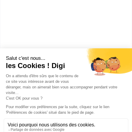
Lycée Henri Wallon
CPGE Classe préparatoire
Economique et commerciale
option scientifique (2e année)
Accède à la fiche pour obtenir toutes les
informations dont tu as besoin pour réussir ton
orientation en cliquant sur le bouton ci-dessous.
Bac+2
Voir la fiche
Publicité sur le réseau digiSchool