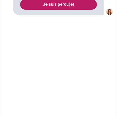
Je suis perdu(e)
FILTRES
Nom
Filtrer
Lycée Gambetta Carnot
CPGE Classe préparatoire de
lettres (1re année) avec
préparation à l'option arts
plastiques
Accède à la fiche pour obtenir toutes les
informations dont tu as besoin pour réussir ton
orientation en cliquant sur le bouton ci-dessous.
Bac+1
Voir la fiche