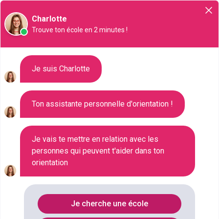
Orientation
Charlotte
Trouve ton école en 2 minutes !
Liste des 166 CPGE : Prépas à
Je suis Charlotte
Tourcoing
Ton assistante personnelle d'orientation !
Où faire le diplôme
PREPA
à
Tourcoing
?
Je vais te mettre en relation avec les
personnes qui peuvent t'aider dans ton
orientation
Consultez ci-dessous la liste de toutes les
formations de type CPGE : Prépas à Tourcoing
(Nord). Faites votre choix parmi les 166 formations
Je cherche une école
de type CPGE : Prépas référencées à Tourcoing