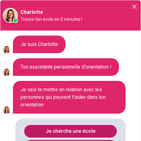
Orientation
Charlotte
Trouve ton école en 2 minutes !
Liste des 2555 Master à Saint-
Je suis Charlotte
Denis
Ton assistante personnelle d'orientation !
Où faire le diplôme
MASTER
à
St-
denis
?
Je vais te mettre en relation avec les
personnes qui peuvent t'aider dans ton
orientation
Consultez ci-dessous la liste de toutes les
formations de type Master à Saint-Denis (Seine-
Saint-Denis). Faites votre choix parmi les 2555
Je cherche une école
formations de type Master référencées à Saint-