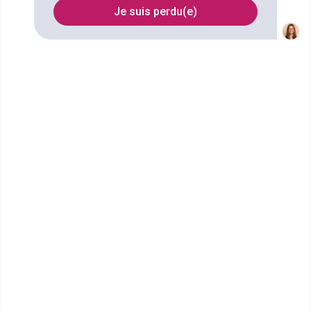
Denis
Je suis perdu(e)
FILTRES
Nom
Filtrer
Ascencia Business School -
Marne La Vallée
Mastère Manager de la stratégie
marketing
Ecole de commerce et de management en
alternance, Ascencia Business School est présente
sur quatre sites en Ile-de-Fr...
Bac+5
Voir la fiche