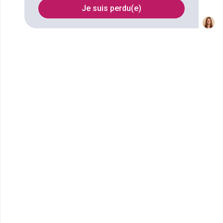
Je suis perdu(e)
Nom
Filtrer
MyDigitalSchool - Lille
MBA MANAGEMENT DE
L'INNOVATION DIGITALE
L'école des métiers du web MyDigitalSchool c'est
l'école des métiers du digital de niveau BAC &a...
Bac+4
Voir la fiche
Euridis Business School |