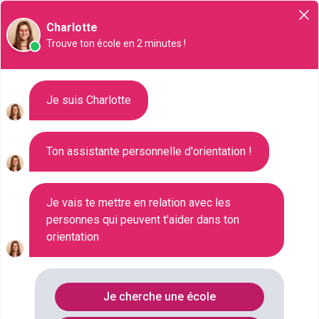
Orientation
Charlotte
Trouve ton école en 2 minutes !
Liste des 549 Master à Roubaix
Je suis Charlotte
Ton assistante personnelle d'orientation !
Où faire le diplôme
MASTER
à
Roubaix
?
Je vais te mettre en relation avec les
personnes qui peuvent t'aider dans ton
Consultez ci-dessous la liste de toutes les
orientation
formations de type Master à Roubaix (Nord). Faites
votre choix parmi les 549 formations de type Master
référencées à Roubaix
Je cherche une école
FILTRES