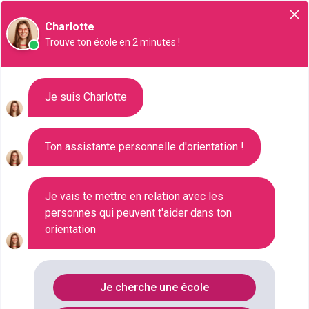
Orientation
Charlotte
Trouve ton école en 2 minutes !
Liste des 2561 Master à
Je suis Charlotte
Neuilly-sur-Seine
Ton assistante personnelle d'orientation !
Où faire le diplôme
MASTER
à
Neuilly-
sur-seine
?
Je vais te mettre en relation avec les
personnes qui peuvent t'aider dans ton
orientation
Consultez ci-dessous la liste de toutes les
formations de type Master à Neuilly-sur-Seine
(Hauts-de-Seine). Faites votre choix parmi les 2561
Je cherche une école
formations de type Master référencées à Neuilly-