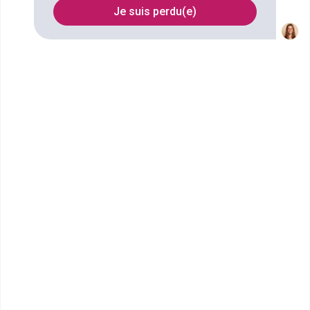
sur-Seine
Je suis perdu(e)
FILTRES
Nom
Filtrer
Ascencia Business School -
Marne La Vallée
Mastère Manager de la stratégie
marketing
Ecole de commerce et de management en
alternance, Ascencia Business School est présente
sur quatre sites en Ile-de-Fr...
Bac+5
Voir la fiche