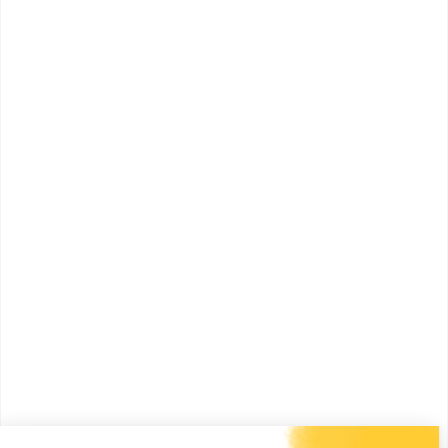
École Terrade - École et CFA
de Coiffure, d'...
BTS MECP
Bac+2
Voir la fiche
IPAG Business School - Paris
Master Purchasing & Supply
Chain
Programme Grande École (Bac+5), Grade de Master,
visé par l’État, accrédité EFMD &a...