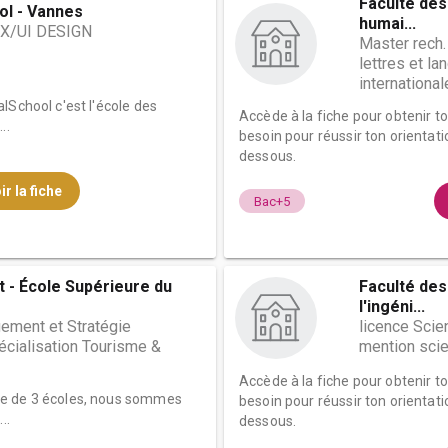
Faculté des
ol - Vannes
humai...
X/UI DESIGN
Master rech.
lettres et l
internationale
lSchool c'est l'école des
Accède à la fiche pour obtenir t
..
besoin pour réussir ton orientati
dessous.
ir la fiche
Bac+5
 - École Supérieure du
Faculté des
l'ingéni...
ment et Stratégie
licence Scie
écialisation Tourisme &
mention scie
Accède à la fiche pour obtenir t
pe de 3 écoles, nous sommes
besoin pour réussir ton orientati
..
dessous.