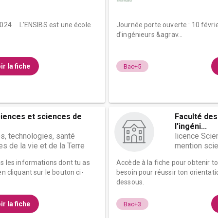
 2024 L'ENSIBS est une école
Journée porte ouverte : 10 févr
d'ingénieurs &agrav...
ir la fiche
Bac+5
ciences et sciences de
Faculté des
l'ingéni...
s, technologies, santé
licence Scie
s de la vie et de la Terre
mention scie
es les informations dont tu as
Accède à la fiche pour obtenir t
n cliquant sur le bouton ci-
besoin pour réussir ton orientati
dessous.
ir la fiche
Bac+3