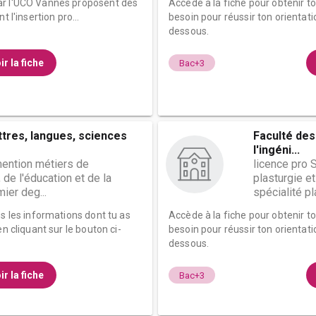
ar l'UCO Vannes proposent des
Accède à la fiche pour obtenir t
 l'insertion pro...
besoin pour réussir ton orientati
dessous.
ir la fiche
Bac+3
ttres, langues, sciences
Faculté des
l'ingéni...
ention métiers de
licence pro 
 de l'éducation et de la
plasturgie e
ier deg...
spécialité pla
es les informations dont tu as
Accède à la fiche pour obtenir t
n cliquant sur le bouton ci-
besoin pour réussir ton orientati
dessous.
ir la fiche
Bac+3