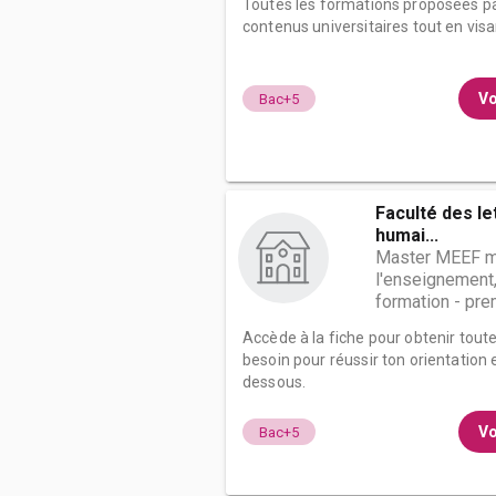
Toutes les formations proposées p
contenus universitaires tout en visant
Vo
Bac+5
Faculté des le
humai...
Master MEEF m
l'enseignement,
formation - prem
Accède à la fiche pour obtenir tout
besoin pour réussir ton orientation e
dessous.
Vo
Bac+5