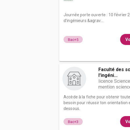
Journée porte ouverte : 10 février
d'ingénieurs &agrav...
Vo
Bac+5
Faculté des s
l'ingéni...
licence Science
mention science
Accède à la fiche pour obtenir tout
besoin pour réussir ton orientation e
dessous.
Vo
Bac+3