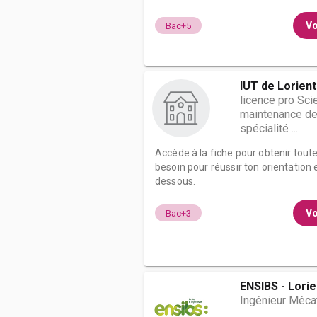
Vo
Bac+5
IUT de Lorient
licence pro Sci
maintenance de
spécialité ...
Accède à la fiche pour obtenir tout
besoin pour réussir ton orientation e
dessous.
Vo
Bac+3
ENSIBS - Lorie
Ingénieur Méca