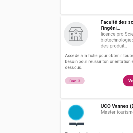
Faculté des s
l'ingéni...
licence pro Sci
biotechnologie
des produit...
Accède à la fiche pour obtenir tout
besoin pour réussir ton orientation e
dessous.
Vo
Bac+3
UCO Vannes (
Master tourism