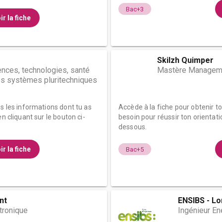
Bac+3
ir la fiche
Skilzh Quimper
ences, technologies, santé
Mastère Managemen
s systèmes pluritechniques
es les informations dont tu as
Accède à la fiche pour obtenir t
n cliquant sur le bouton ci-
besoin pour réussir ton orientati
dessous.
ir la fiche
Bac+5
nt
ENSIBS - Lo
tronique
Ingénieur En