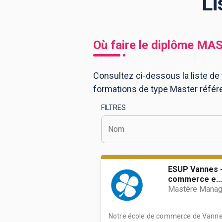
Li
BTS
Écoles
Masters
Où faire le diplôme
MAS
Licences pro
Articles
Consultez ci-dessous la liste de 
CAP
formations de type Master référ
Bac pro
FILTRES
Bachelors
Nom
ESUP Vannes -
commerce e...
Mastère Manag
Notre école de commerce de Vannes