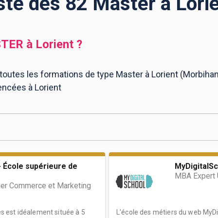
ste des 82 Master à Lori
TER
à
Lorient
?
toutes les formations de type Master à Lorient (Morbihan)
encées à Lorient
 École supérieure de
MyDigitalSc
MBA Expert 
er Commerce et Marketing
 est idéalement située à 5
L'école des métiers du web MyDig