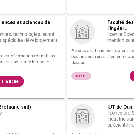
ciences et sciences de
Faculté des
l'ingéni...
ences, technologies, santé
licence Scie
s spécialité développement
mention scie
Accède à la fiche pour obtenir t
es les informations dont tu as
besoin pour réussir ton orientati
n cliquant sur le bouton ci-
dessous.
Bac+3
ir la fiche
Bretagne sud)
IUT de Qui
e
licence pro 
industrie agr
spécialité m..