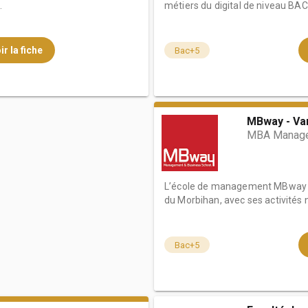
.
métiers du digital de niveau BAC 
ir la fiche
Bac+5
MBway - Va
MBA Managem
L’école de management MBway V
du Morbihan, avec ses activités n
Bac+5