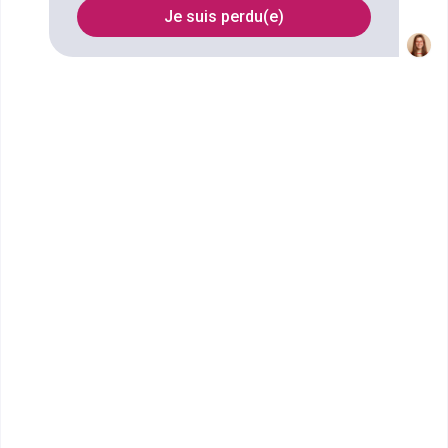
Moulineaux
Je suis perdu(e)
FILTRES
Nom
Filtrer
Ascencia Business School -
Marne La Vallée
Mastère Manager de la stratégie
marketing
Ecole de commerce et de management en
alternance, Ascencia Business School est présente
sur quatre sites en Ile-de-Fr...
Bac+5
Voir la fiche