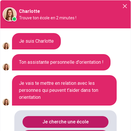
Orientation
Charlotte
Trouve ton école en 2 minutes !
Liste des 2561 Master à Issy-
Je suis Charlotte
les-Moulineaux
Ton assistante personnelle d'orientation !
Où faire le diplôme
MASTER
à
Issy-
les-moulineaux
?
Je vais te mettre en relation avec les
personnes qui peuvent t'aider dans ton
orientation
Consultez ci-dessous la liste de toutes les
formations de type Master à Issy-les-Moulineaux
(Hauts-de-Seine). Faites votre choix parmi les 2561
Je cherche une école
formations de type Master référencées à Issy-les-