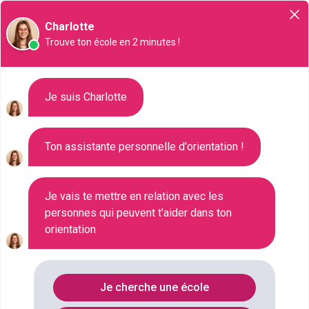
Orientation
Charlotte
Trouve ton école en 2 minutes !
Liste des 307 Master à
Je suis Charlotte
Grenoble
Ton assistante personnelle d'orientation !
Où faire le diplôme
MASTER
à
Grenoble
?
Je vais te mettre en relation avec les
personnes qui peuvent t'aider dans ton
orientation
Consultez ci-dessous la liste de toutes les
formations de type Master à Grenoble (Isère). Faites
votre choix parmi les 307 formations de type Master
Je cherche une école
référencées à Grenoble