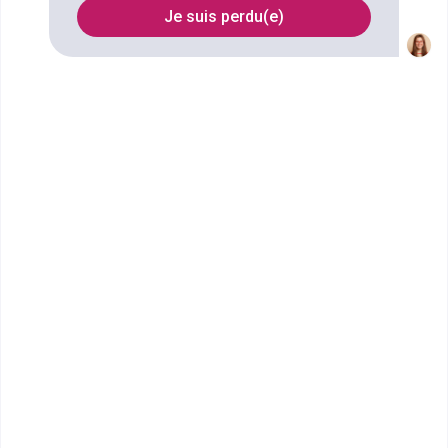
Je suis perdu(e)
FILTRES
Nom
Filtrer
PPA Business School -
Grenoble
Mastère Marketing
Le campus est situé dans le centre-ville de Grenoble,
à proximité de la gare routière et des tra...
Bac+5
Voir la fiche