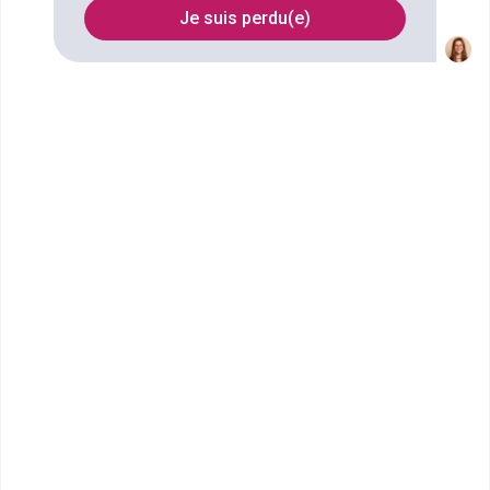
Je suis perdu(e)
FILTRES
Nom
Filtrer
Ascencia Business School -
Marne La Vallée
Mastère Manager de la stratégie
marketing
Ecole de commerce et de management en
alternance, Ascencia Business School est présente
sur quatre sites en Ile-de-Fr...
Bac+5
Voir la fiche