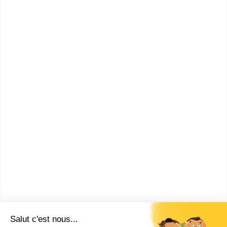
BTS MECP
Bac+2
Voir la fiche
IPAG Business School - Paris
Master Purchasing & Supply
Chain
Programme Grande École (Bac+5), Grade de Master,
visé par l’État, accrédité EFMD &a...
Bac+5
Voir la fiche