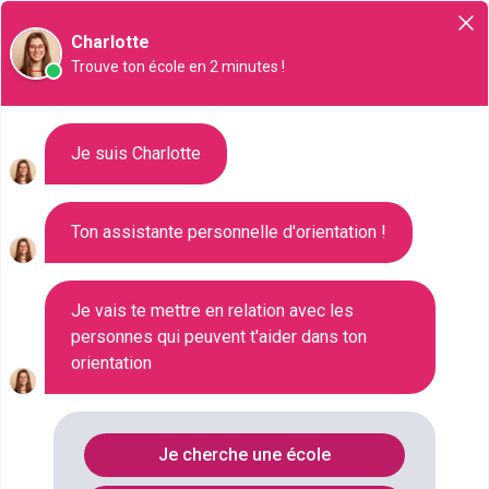
Orientation
Charlotte
Trouve ton école en 2 minutes !
Liste des 2561 Master à
Je suis Charlotte
Courbevoie
Ton assistante personnelle d'orientation !
Où faire le diplôme
MASTER
à
Courbevoie
?
Je vais te mettre en relation avec les
personnes qui peuvent t'aider dans ton
orientation
Consultez ci-dessous la liste de toutes les
formations de type Master à Courbevoie (Hauts-de-
Seine). Faites votre choix parmi les 2561 formations
Je cherche une école
de type Master référencées à Courbevoie