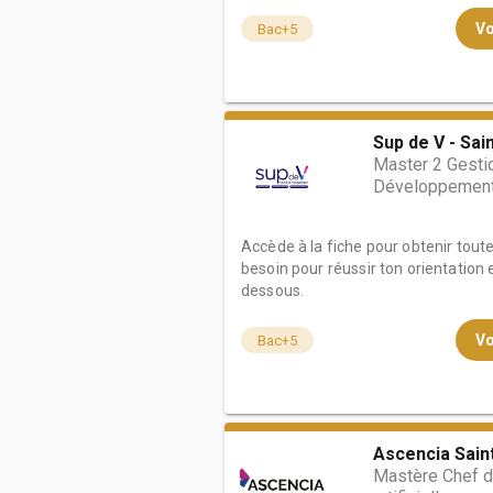
Vo
Bac+5
Sup de V - Sa
Master 2 Gestio
Développement
Accède à la fiche pour obtenir tout
besoin pour réussir ton orientation e
dessous.
Vo
Bac+5
Ascencia Saint
Mastère Chef de