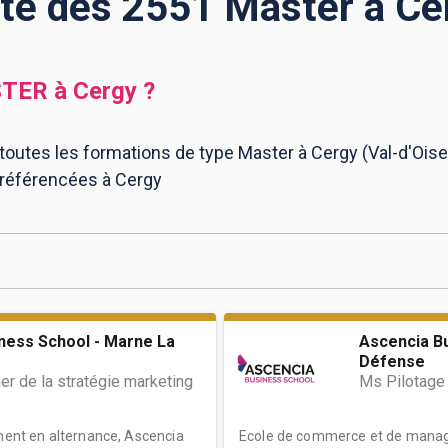
ste des 2551 Master à Ce
TER
à
Cergy
?
toutes les formations de type Master à Cergy (Val-d'Oise)
 référencées à Cergy
ness School - Marne La
Ascencia Bu
Défense
r de la stratégie marketing
Ms Pilotage 
nt en alternance, Ascencia
Ecole de commerce et de manag