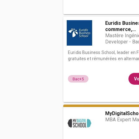
Euridis Busine
commerce,...
Mastère Ingéni
Developer - B
Euridis Business School, leader en
gratuites et rémunérées en alternan
Vo
Bac+5
MyDigitalSchoo
MBA Expert Mar