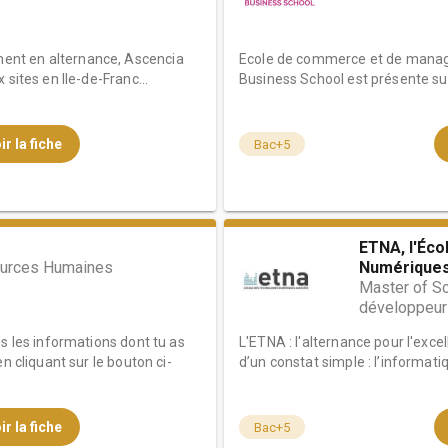
nt en alternance, Ascencia
Ecole de commerce et de manag
sites en Ile-de-Franc...
Business School est présente sur 
ir la fiche
Bac+5
ETNA, l'Éco
urces Humaines
Numériques 
Master of Sc
développeur 
es les informations dont tu as
L'ETNA : l'alternance pour l'exc
n cliquant sur le bouton ci-
d’un constat simple : l’informatiq
ir la fiche
Bac+5