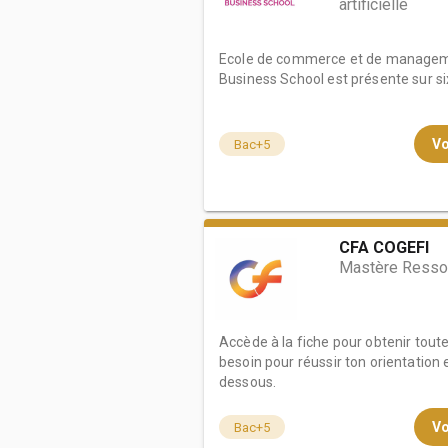
artificielle
Ecole de commerce et de manageme
Business School est présente sur six 
Vo
Bac+5
CFA COGEFI
Mastère Resso
Accède à la fiche pour obtenir tout
besoin pour réussir ton orientation e
dessous.
Vo
Bac+5