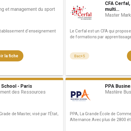
CFA Cerfal,
ng et management du sport
multi...
Master Marke
 établissement d'enseignement
Le Cerfal est un CFA qui propos
de formations par apprentissage e
ir la fiche
Bac+5
 School - Paris
PPA Busines
ment des Ressources
Mastère Bu
ade de Master, visé par l’État,
PPA, La Grande École de Comme
Alternance.Avec plus de 2800 étu