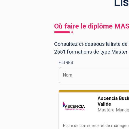
Li
BTS
Écoles
Masters
Où faire le diplôme
MAS
Licences pro
Articles
Consultez ci-dessous la liste de 
CAP
2551 formations de type Master
Bac pro
FILTRES
Bachelors
Nom
Ascencia Busi
Vallée
Mastère Manage
Ecole de commerce et de manageme