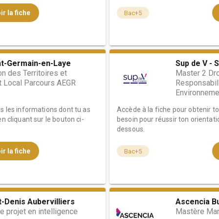
ir la fiche
Bac+5
int-Germain-en-Laye
Sup de V - 
n des Territoires et
Master 2 Dro
 Local Parcours AEGR
Responsabili
Environnement
es les informations dont tu as
Accède à la fiche pour obtenir t
n cliquant sur le bouton ci-
besoin pour réussir ton orientati
dessous.
ir la fiche
Bac+5
-Denis Aubervilliers
Ascencia Bu
 projet en intelligence
Mastère Mana