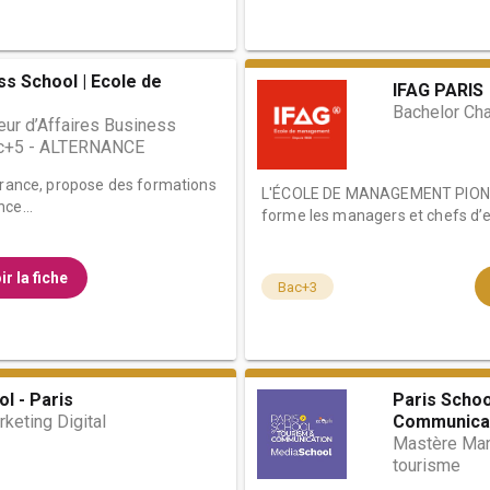
ss School | Ecole de
IFAG PARIS
Bachelor Ch
eur d’Affaires Business
ac+5 - ALTERNANCE
 France, propose des formations
L'ÉCOLE DE MANAGEMENT PIONN
ce...
forme les managers et chefs d’en
ir la fiche
Bac+3
l - Paris
Paris Schoo
keting Digital
Communica
Mastère Man
tourisme