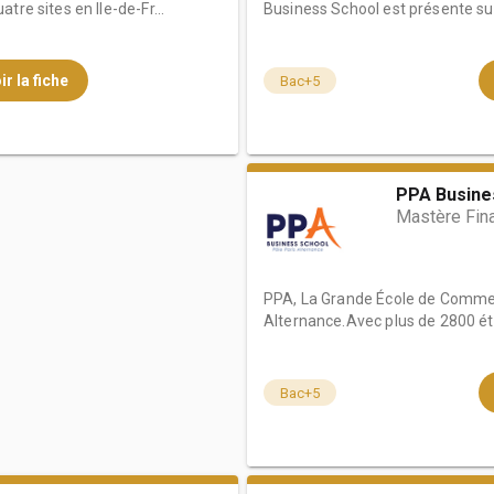
tre sites en Ile-de-Fr...
Business School est présente sur 
ir la fiche
Bac+5
PPA Busines
Mastère Fin
PPA, La Grande École de Comme
Alternance.Avec plus de 2800 étu
Bac+5