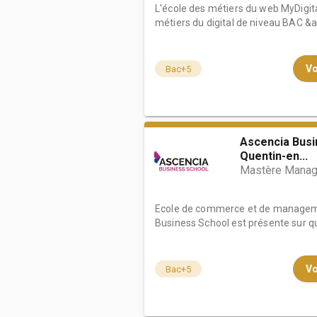
L'école des métiers du web MyDigita
métiers du digital de niveau BAC &a.
Vo
Bac+5
Ascencia Busi
Quentin-en...
Mastère Manag
Ecole de commerce et de manageme
Business School est présente sur qua
Vo
Bac+5