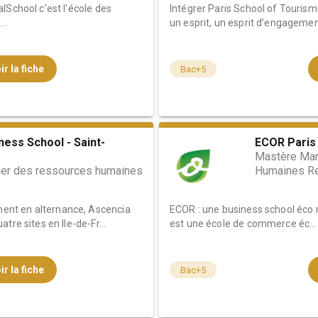
lSchool c'est l'école des
Intégrer Paris School of Touris
..
un esprit, un esprit d’engagement
ir la fiche
Bac+5
ness School - Saint-
ECOR Paris
Mastère Ma
er des ressources humaines
Humaines R
nt en alternance, Ascencia
ECOR : une business school éco r
tre sites en Ile-de-Fr...
est une école de commerce éc...
ir la fiche
Bac+5