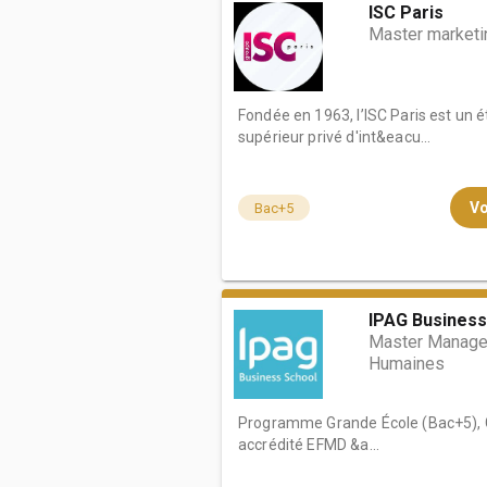
ISC Paris
Master marketi
Fondée en 1963, l’ISC Paris est un
supérieur privé d'int&eacu...
Vo
Bac+5
IPAG Business
Master Manage
Humaines
Programme Grande École (Bac+5), Gr
accrédité EFMD &a...