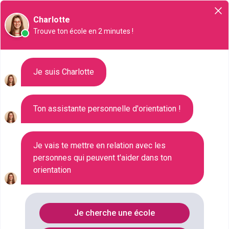
Orientation
Charlotte
Trouve ton école en 2 minutes !
Liste des 49 CAP en alternance
Je suis Charlotte
à Toulouse
Ton assistante personnelle d'orientation !
Où faire le diplôme
CAP-EN-
ALTERNANCE
à
Toulouse
?
Je vais te mettre en relation avec les
personnes qui peuvent t'aider dans ton
orientation
Consultez ci-dessous la liste de toutes les
formations de type CAP en alternance à Toulouse
(Haute-Garonne). Faites votre choix parmi les 49
Je cherche une école
formations de type CAP en alternance référencées