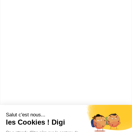
commun aux 3 options à la
rentrée 201...
Accède à la fiche pour obtenir toutes les
informations dont tu as besoin pour réussir ton
orientation en cliquant sur le bouton ci-dessous.
Bac+2
Voir la fiche
CFA commerce et services
CAP Employé de vente
spécialisé option A produits
alimentaires
Accède à la fiche pour obtenir toutes les
informations dont tu as besoin pour réussir ton
orientation en cliquant sur le bouton ci-dessous.
CAP ou équivalent
Voir la fiche