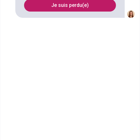
à Toulouse
Je suis perdu(e)
FILTRES
Nom
Filtrer
École Terrade - École et CFA
de Coiffure, d'...
Brevet Professionnel Coiffure
L’École Terrade Toulouse (Vauquelin) - ex École
ÉTÉ est un centre de formati...
Bac ou équivalent
Voir la fiche