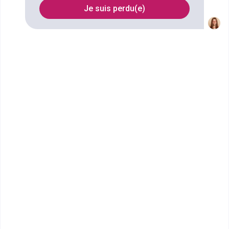
Je suis perdu(e)
Filtrer
École Terrade - École et CFA
de Coiffure, d'...
BTS Métiers de l'Esthétique-
Cosmétique-Parfumerie
L’École Terrade du Mans est située en plein cœur du
centre-ville, à quelques pas de la...
Bac+2
Voir la fiche
Pigier Tours
BTS Négociation et
Digitalisation de la Relation