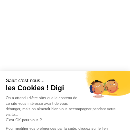
Bac+2
Voir la fiche
Lycée professionnel
Maréchal Leclerc de Haut...
bac pro Commerce
Accède à la fiche pour obtenir toutes les
informations dont tu as besoin pour réussir ton
orientation en cliquant sur le bouton ci-dessous.
Bac ou équivalent
Voir la fiche