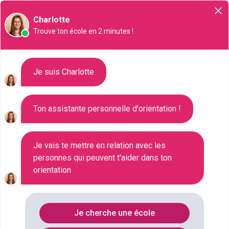
Orientation
Charlotte
Trouve ton école en 2 minutes !
Liste des 259 BTS à Tours
Je suis Charlotte
Ton assistante personnelle d'orientation !
Où faire le diplôme
BTS
à
Tours
?
Consultez ci-dessous la liste de toutes les
Je vais te mettre en relation avec les
personnes qui peuvent t'aider dans ton
formations de type BTS à Tours (Indre-et-Loire).
orientation
Faites votre choix parmi les 259 formations de type
BTS référencées à Tours
FILTRES
Je cherche une école
Nom