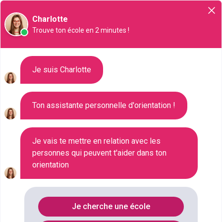
Orientation
Charlotte
Trouve ton école en 2 minutes !
Liste des 136 Bachelor à
Je suis Charlotte
Rennes
Ton assistante personnelle d'orientation !
Où faire le diplôme
BACHELOR
à
Rennes
?
Je vais te mettre en relation avec les
personnes qui peuvent t'aider dans ton
orientation
Consultez ci-dessous la liste de toutes les
formations de type Bachelor à Rennes (Ille-et-
Vilaine). Faites votre choix parmi les 136 formations
Je cherche une école
de type Bachelor référencées à Rennes