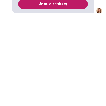
Je suis perdu(e)
FILTRES
Nom
Filtrer
Rennes School of Sports
Bachelor Evénementiel sportif
L’attribution des Jeux Olympiques 2024 à Paris a été
le détonateur de la création d...
Bac+3
Voir la fiche