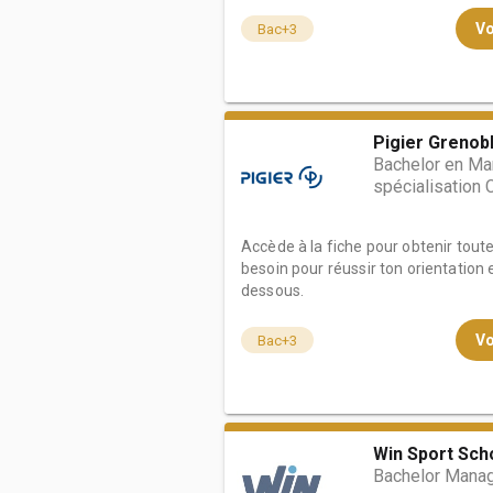
Vo
Bac+3
Pigier Grenob
Bachelor en Ma
spécialisation
Accède à la fiche pour obtenir tout
besoin pour réussir ton orientation e
dessous.
Vo
Bac+3
Win Sport Sch
Bachelor Manag