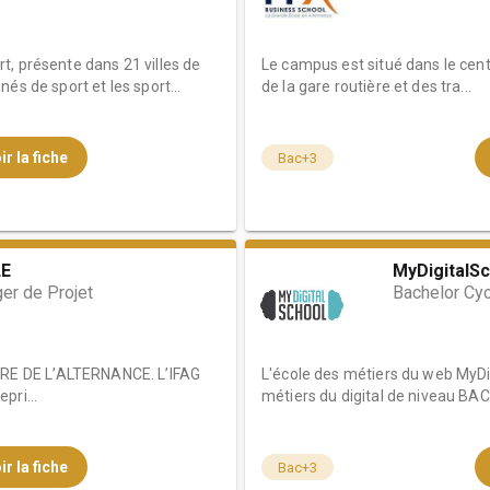
t, présente dans 21 villes de
Le campus est situé dans le cent
és de sport et les sport...
de la gare routière et des tra...
ir la fiche
Bac+3
LE
MyDigitalSc
er de Projet
Bachelor Cy
E DE L’ALTERNANCE. L’IFAG
L'école des métiers du web MyDig
pri...
métiers du digital de niveau BAC 
ir la fiche
Bac+3