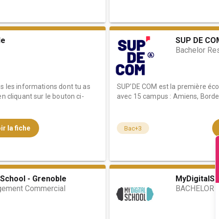
le
SUP DE CO
Bachelor Re
es les informations dont tu as
SUP’DE COM est la première éco
n cliquant sur le bouton ci-
avec 15 campus : Amiens, Bordea
ir la fiche
Bac+3
School - Grenoble
MyDigitalSc
gement Commercial
BACHELOR 