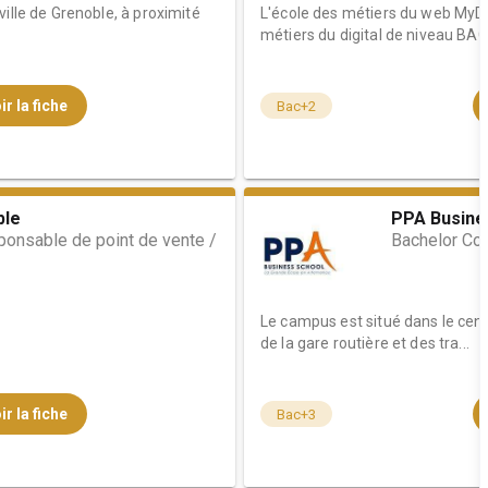
ille de Grenoble, à proximité
L'école des métiers du web MyDig
métiers du digital de niveau BAC 
ir la fiche
Bac+2
ble
PPA Busine
ponsable de point de vente /
Bachelor Co
Le campus est situé dans le cent
de la gare routière et des tra...
ir la fiche
Bac+3