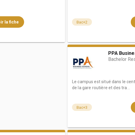
ir la fiche
Bac+2
PPA Busine
Bachelor Re
Le campus est situé dans le cent
de la gare routière et des tra...
Bac+3