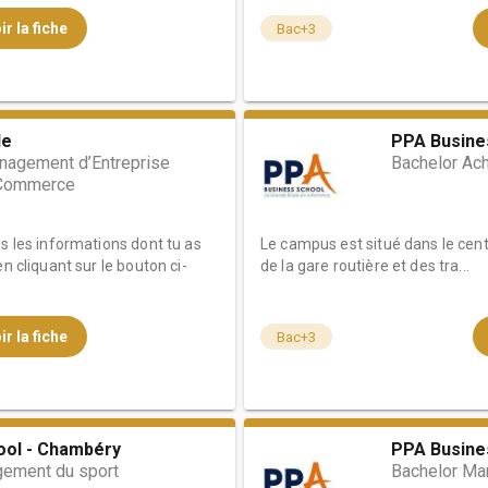
ir la fiche
Bac+3
le
PPA Busine
nagement d’Entreprise
Bachelor Ach
 Commerce
es les informations dont tu as
Le campus est situé dans le cent
n cliquant sur le bouton ci-
de la gare routière et des tra...
ir la fiche
Bac+3
ool - Chambéry
PPA Busine
ement du sport
Bachelor Ma