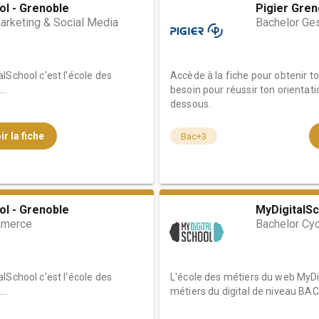
ol - Grenoble
Pigier Gren
rketing & Social Media
Bachelor Ges
lSchool c'est l'école des
Accède à la fiche pour obtenir t
..
besoin pour réussir ton orientati
dessous.
ir la fiche
Bac+3
ol - Grenoble
MyDigitalSc
mmerce
Bachelor Cy
lSchool c'est l'école des
L'école des métiers du web MyDig
..
métiers du digital de niveau BAC 