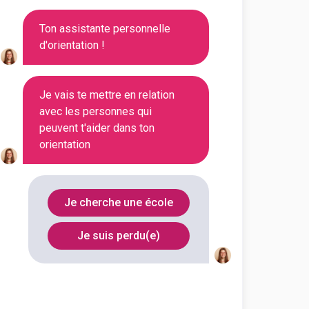
italSchool c'est l'école des
&a...
Ton assistante personnelle
d'orientation !
Voir la fiche
Je vais te mettre en relation
avec les personnes qui
peuvent t'aider dans ton
ss School - Grenoble
orientation
mmunication
Je cherche une école
re-ville de Grenoble, à proximité
Je suis perdu(e)
Voir la fiche