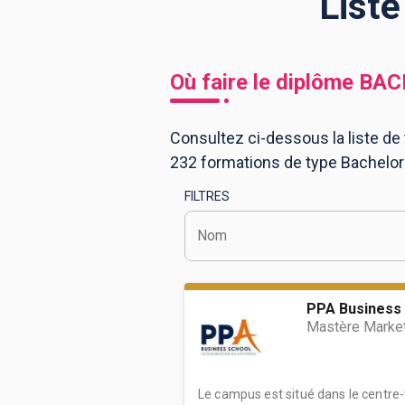
List
BTS
Écoles
Masters
Où faire le diplôme
BAC
Licences pro
Articles
Consultez ci-dessous la liste de
CAP
232 formations de type Bachelo
Bac pro
FILTRES
Bachelors
Nom
PPA Business 
Mastère Marke
Le campus est situé dans le centre-v