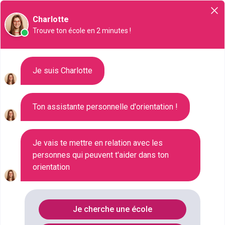
Orientation
Charlotte
Trouve ton école en 2 minutes !
Liste des 305 Bac
Je suis Charlotte
technologique à Corbeil-
Essonnes
Ton assistante personnelle d'orientation !
Où faire le diplôme
BAC-
Je vais te mettre en relation avec les
personnes qui peuvent t'aider dans ton
TECHNOLOGIQUE
à
Corbeil-
orientation
essonnes
?
Consultez ci-dessous la liste de toutes les
Je cherche une école
formations de type Bac technologique à Corbeil-