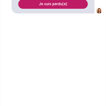
Essonnes (Essonne). Faites votre choix parmi les
Je suis perdu(e)
305 formations de type Bac technologique
référencées à Corbeil-Essonnes
FILTRES
Nom
Filtrer
Lycée Notre-Dame Les
Oiseaux
bac techno STMG sciences et
technologies du management et
de la gestion spécialité gestion
et ...
Accède à la fiche pour obtenir toutes les
informations dont tu as besoin pour réussir ton
orientation en cliquant sur le bouton ci-dessous.