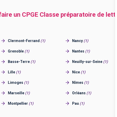
 faire un CPGE Classe préparatoire de let
Clermont-Ferrand
(
1
)
Nancy
(
1
)
Grenoble
(
1
)
Nantes
(
1
)
Basse-Terre
(
1
)
Neuilly-sur-Seine
(
1
)
Lille
(
1
)
Nice
(
1
)
Limoges
(
1
)
Nîmes
(
1
)
Marseille
(
1
)
Orléans
(
1
)
Montpellier
(
1
)
Pau
(
1
)