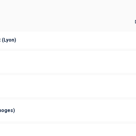
 (Lyon)
moges)