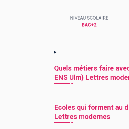
NIVEAU SCOLAIRE
BTS
Écoles
Masters
BAC+2
Licences pro
Articles
CAP
Bac pro
Bachelors
Quels métiers faire ave
ENS Ulm) Lettres mode
Ecoles qui forment au 
Lettres modernes