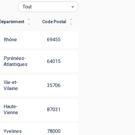
Département
Code Postal
Rhône
69455
Pyrénées-
64015
Atlantiques
Ille-et-
35706
Vilaine
Haute-
87031
Vienne
Yvelines
78000