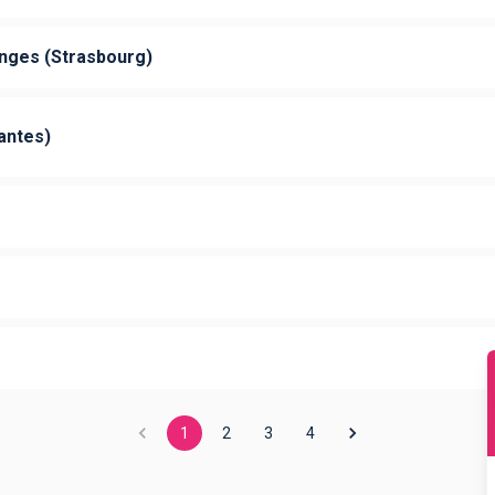
anges (Strasbourg)
antes)
1
2
3
4