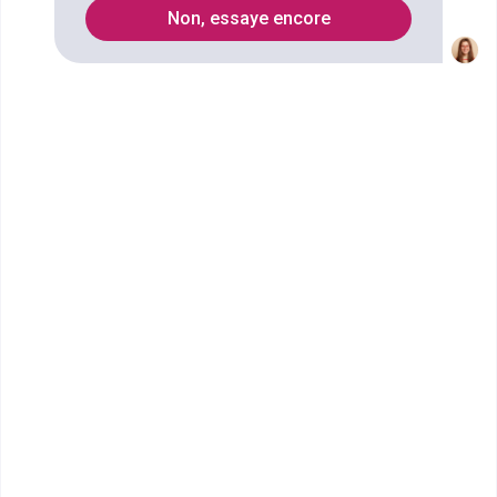
technologie à Noisy-le-Grand (Seine-Saint-Denis)
Non, essaye encore
pour choisir votre formation. Faites votre choix
parmi les 42 établissements de type Institut
universitaire de technologie de Noisy-le-Grand
FILTRES
Nom
Filtrer
IUT de Saint-Denis