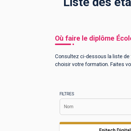
Liste des ét
BTS
Écoles
Masters
Licences pro
Articles
Où faire le diplôme
Écol
CAP
Bac pro
Consultez ci-dessous la liste de
choisir votre formation. Faites 
Bachelors
FILTRES
Nom
Epitech Digital