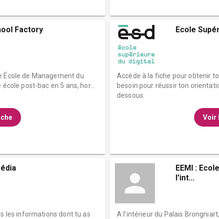
ool Factory
Ecole Supéri
de École de Management du
Accède à la fiche pour obtenir t
 école post-bac en 5 ans, hor...
besoin pour réussir ton orientati
dessous.
fiche
Voir 
média
EEMI : Ecol
l'int...
es les informations dont tu as
A l’intérieur du Palais Brongniar