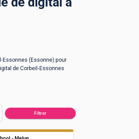
 de digital à
eil-Essonnes (Essonne) pour
digital de Corbeil-Essonnes
Filtrer
hool - Melun