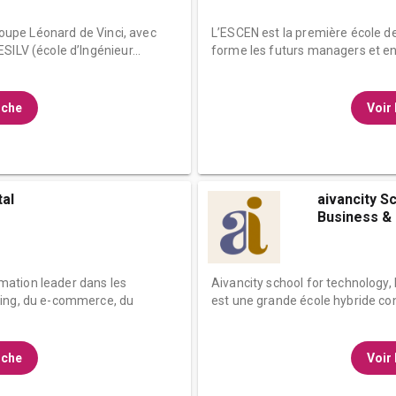
Groupe Léonard de Vinci, avec
L’ESCEN est la première école d
SILV (école d’Ingénieur...
forme les futurs managers et en
fiche
Voir 
tal
aivancity S
Business & .
ormation leader dans les
Aivancity school for technology,
ting, du e-commerce, du
est une grande école hybride cons
fiche
Voir 