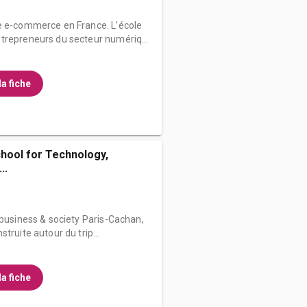
e e-commerce en France. L’école
trepreneurs du secteur numériq...
la fiche
chool for Technology,
..
 business & society Paris-Cachan,
truite autour du trip...
la fiche