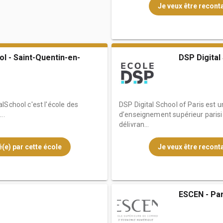
Je veux être reconta
l - Saint-Quentin-en-
DSP Digital
lSchool c'est l'école des
DSP Digital School of Paris est 
..
d’enseignement supérieur parisie
délivran...
(e) par cette école
Je veux être reconta
ESCEN - Par