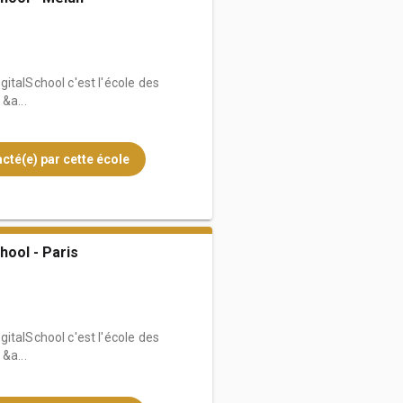
italSchool c'est l'école des
&a...
cté(e) par cette école
hool - Paris
italSchool c'est l'école des
&a...