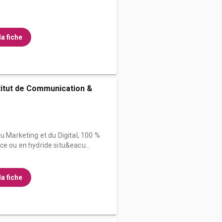
la fiche
stitut de Communication &
u Marketing et du Digital, 100 %
ce ou en hydride situ&eacu...
la fiche