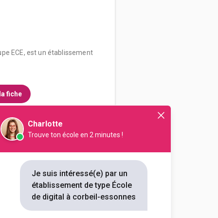
upe ECE, est un établissement
la fiche
Charlotte
Trouve ton école en 2 minutes !
Je suis intéressé(e) par un
établissement de type École
ujourd’hui, c’est avoir un temps
de digital à corbeil-essonnes
emain : les vôtres, ceux...