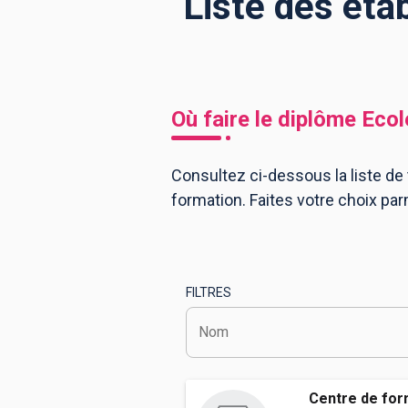
Liste des éta
BTS
Écoles
Masters
Licences pro
Articles
Où faire le diplôme
Ecol
CAP
Bac pro
Consultez ci-dessous la liste de
formation. Faites votre choix pa
Bachelors
FILTRES
Nom
Centre de for