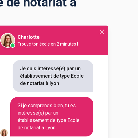
 de notariat à
Charlotte
Trouve ton école en 2 minutes !
 (Rhône) pour choisir votre
n
Je suis intéressé(e) par un
établissement de type Ecole
de notariat à lyon
Si je comprends bien, tu es
intéressé(e) par un
Filtrer
établissement de type Ecole
de notariat à Lyon
 métiers du notariat - Lyon