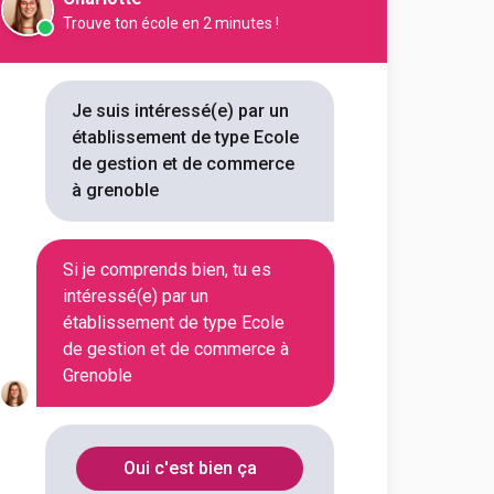
Trouve ton école en 2 minutes !
ère Formation en alternance
Je suis intéressé(e) par un
établissement de type Ecole
outes les informations dont tu as
de gestion et de commerce
on en cliquant sur le bouton ci-
à grenoble
la fiche
Si je comprends bien, tu es
intéressé(e) par un
établissement de type Ecole
de gestion et de commerce à
es-Savoie
Grenoble
outes les informations dont tu as
Oui c'est bien ça
on en cliquant sur le bouton ci-