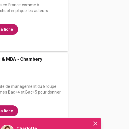
res en France comme à
School implique les acteurs
la fiche
 & MBA - Chambery
cole de management du Groupe
mes Bac+4 et Bac+5 pour donner
la fiche
Charlotte