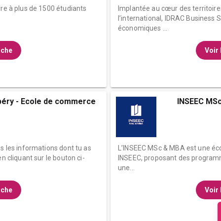
vre à plus de 1500 étudiants
Implantée au cœur des territoi
l’international, IDRAC Business 
économiques ...
fiche
Voir 
éry - Ecole de commerce
INSEEC MSc
es les informations dont tu as
L’INSEEC MSc & MBA est une é
n cliquant sur le bouton ci-
INSEEC, proposant des program
une...
fiche
Voir 