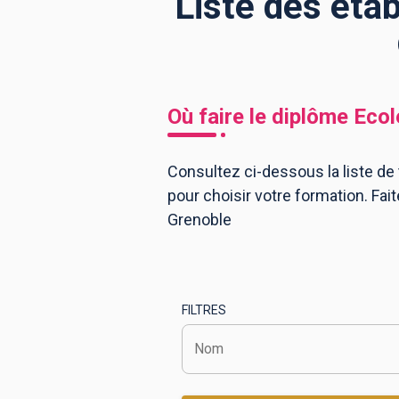
Liste des éta
BTS
Écoles
Masters
Licences pro
Articles
Où faire le diplôme
Ecol
CAP
Bac pro
Consultez ci-dessous la liste de
pour choisir votre formation. Fa
Bachelors
Grenoble
FILTRES
Nom