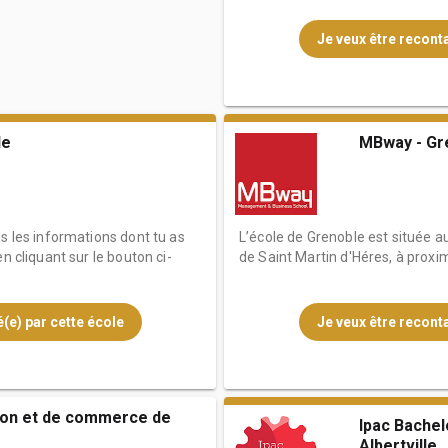
Je veux être reconta
le
MBway - Gr
es les informations dont tu as
L’école de Grenoble est située 
n cliquant sur le bouton ci-
de Saint Martin d'Héres, à proxi
(e) par cette école
Je veux être reconta
ion et de commerce de
Ipac Bachel
Albertville