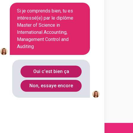
Garonne
Si je comprends bien, tu es
intéressé(e) par le diplôme
Ille-et-
35065
Master of Science in
Vilaine
International Accounting,
Management Control and
Auditing
al Accounting,
Oui c'est bien ça
Non, essaye encore