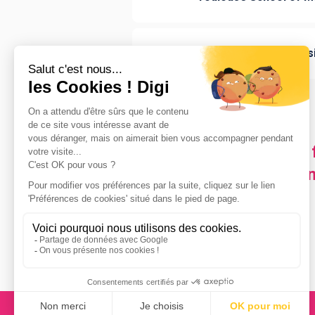
Rennes School of Bus
Les villes en France où 
Management Control an
Rennes
(
1
)