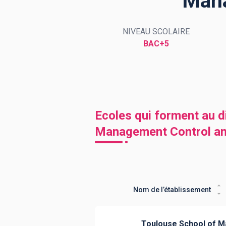
Mana
NIVEAU SCOLAIRE
BTS
Écoles
Masters
BAC+5
Licences pro
Articles
CAP
Bac pro
Ecoles qui forment au d
Bachelors
Management Control an
Nom de l’établissement
Toulouse School of 