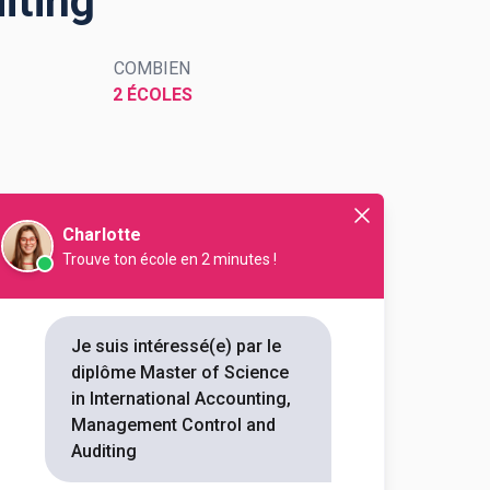
iting
COMBIEN
2 ÉCOLES
Charlotte
l Accounting,
Trouve ton école en 2 minutes !
Je suis intéressé(e) par le
diplôme Master of Science
in International Accounting,
Département
Code Postal
Management Control and
Auditing
Haute-
31042