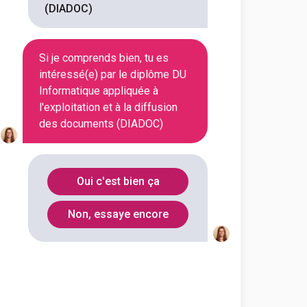
(DIADOC)
Département
Code Postal
Si je comprends bien, tu es
intéressé(e) par le diplôme DU
Côte-d'Or
21000
Informatique appliquée à
l'exploitation et à la diffusion
des documents (DIADOC)
oitation et à la
Oui c'est bien ça
Non, essaye encore