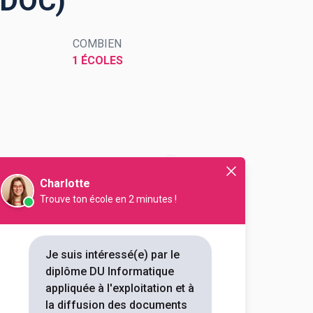
ADOC)
COMBIEN
1 ÉCOLES
exploitation et à la
Charlotte
Trouve ton école en 2 minutes !
Je suis intéressé(e) par le
tation et à la diffusion
diplôme DU Informatique
appliquée à l'exploitation et à
la diffusion des documents