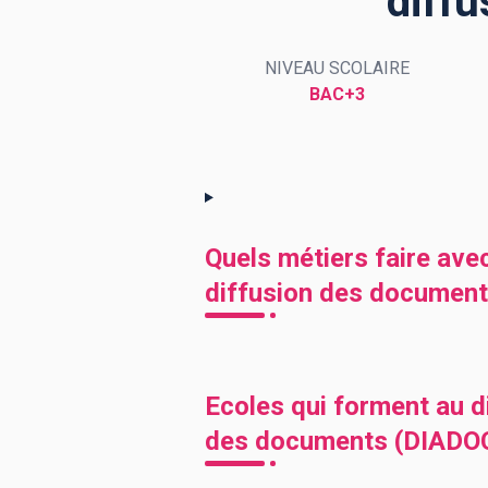
diff
NIVEAU SCOLAIRE
BTS
Écoles
Masters
BAC+3
Licences pro
Articles
CAP
Bac pro
Bachelors
Quels métiers faire avec
diffusion des document
Ecoles qui forment au di
des documents (DIADO