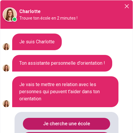
Orientation
Charlotte
Trouve ton école en 2 minutes !
Liste des 829 CPGE : Prépas à
Je suis Charlotte
Neuilly-sur-Seine
Ton assistante personnelle d'orientation !
Où faire le diplôme
PREPA
à
Neuilly-
sur-seine
?
Je vais te mettre en relation avec les
personnes qui peuvent t'aider dans ton
orientation
Consultez ci-dessous la liste de toutes les
formations de type CPGE : Prépas à Neuilly-sur-
Seine (Hauts-de-Seine). Faites votre choix parmi les
Je cherche une école
829 formations de type CPGE : Prépas référencées