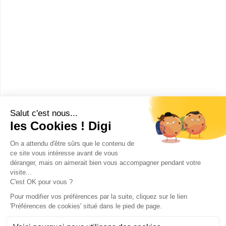
Lycée Parc de Vilgénis
CPGE Classe préparatoire
Physique et technologie (PT), 2e
année
Accède à la fiche pour obtenir toutes les
informations dont tu as besoin pour réussir ton
orientation en cliquant sur le bouton ci-dessous.
Bac+2
Voir la fiche