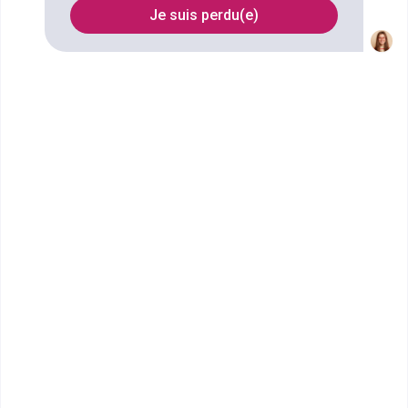
à Neuilly-sur-Seine
Je suis perdu(e)
FILTRES
Nom
Filtrer
Lycée Jeanne d'Albret
CPGE Classe préparatoire
Mathématiques, physique et
sciences de l'ingénieur (MPSI),
1re année
Accède à la fiche pour obtenir toutes les
informations dont tu as besoin pour réussir ton
orientation en cliquant sur le bouton ci-dessous.
Bac+1
Voir la fiche