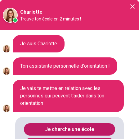
Orientation
Charlotte
Trouve ton école en 2 minutes !
Liste des 71 CPGE : Prépas à
Je suis Charlotte
Nancy
Ton assistante personnelle d'orientation !
Où faire le diplôme
PREPA
à
Nancy
?
Je vais te mettre en relation avec les
personnes qui peuvent t'aider dans ton
Consultez ci-dessous la liste de toutes les
orientation
formations de type CPGE : Prépas à Nancy
(Meurthe-et-Moselle). Faites votre choix parmi les
71 formations de type CPGE : Prépas référencées à
Je cherche une école
Nancy