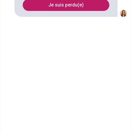
FILTRES
Je suis perdu(e)
Nom
Filtrer
Lycée des métiers de la
conception, de l'aut...
CPGE Classe préparatoire
technologie industrielle post-
bac+2 (ATS)
Accède à la fiche pour obtenir toutes les
informations dont tu as besoin pour réussir ton
orientation en cliquant sur le bouton ci-dessous.
Bac+2
Voir la fiche