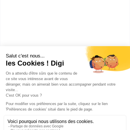
Lycée Fabert
CPGE Classe préparatoire
Mathématiques-physique (MP),
2e année option informatique
Accède à la fiche pour obtenir toutes les
informations dont tu as besoin pour réussir ton
orientation en cliquant sur le bouton ci-dessous.
Bac+2
Voir la fiche
Publicité sur le réseau digiSchool