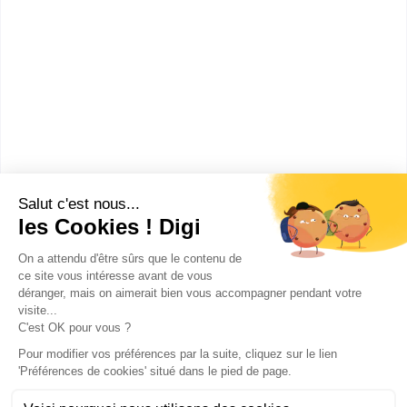
Lycée Parc de Vilgénis
CPGE Classe préparatoire
Physique et technologie (PT), 2e
année
Accède à la fiche pour obtenir toutes les
informations dont tu as besoin pour réussir ton
orientation en cliquant sur le bouton ci-dessous.
Bac+2
Voir la fiche