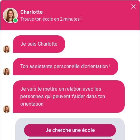
Orientation
Charlotte
Trouve ton école en 2 minutes !
Liste des 829 CPGE : Prépas à
Je suis Charlotte
Boulogne-Billancourt
Ton assistante personnelle d'orientation !
Où faire le diplôme
PREPA
à
Boulogne-billancourt
?
Je vais te mettre en relation avec les
personnes qui peuvent t'aider dans ton
orientation
Consultez ci-dessous la liste de toutes les
formations de type CPGE : Prépas à Boulogne-
Billancourt (Hauts-de-Seine). Faites votre choix
Je cherche une école
parmi les 829 formations de type CPGE : Prépas