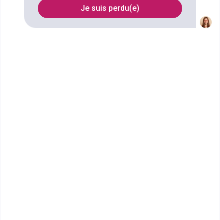
référencées à Boulogne-Billancourt
Je suis perdu(e)
FILTRES
Nom
Filtrer
Lycée Jeanne d'Albret
CPGE Classe préparatoire
Mathématiques, physique et
sciences de l'ingénieur (MPSI),
1re année
Accède à la fiche pour obtenir toutes les
informations dont tu as besoin pour réussir ton
orientation en cliquant sur le bouton ci-dessous.
Bac+1
Voir la fiche