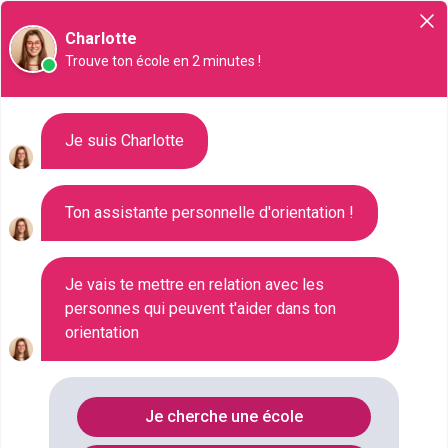
Orientation
Charlotte
Trouve ton école en 2 minutes !
Liste des 1 MBA à Rouen
Je suis Charlotte
Ton assistante personnelle d'orientation !
Où faire le diplôme
MBA
à
Rouen
?
Consultez ci-dessous la liste de toutes les
Je vais te mettre en relation avec les
personnes qui peuvent t'aider dans ton
formations de type MBA à Rouen (Seine-Maritime).
orientation
Faites votre choix parmi les 1 formations de type
MBA référencées à Rouen
FILTRES
Je cherche une école
Nom