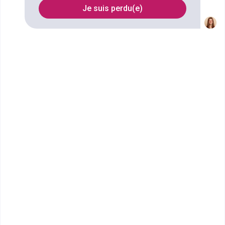
Je suis perdu(e)
Filtrer
Pigier Rouen
MBA Ressources Humaines
(RH)
Accède à la fiche pour obtenir toutes les
informations dont tu as besoin pour réussir ton
orientation en cliquant sur le bouton ci-dessous.
Bac+5
Voir la fiche