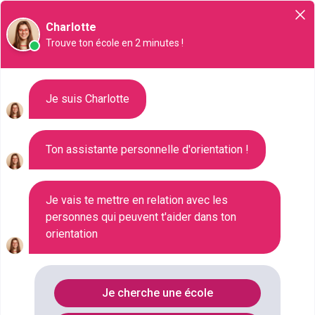
Orientation
Charlotte
Trouve ton école en 2 minutes !
Liste des 20 MBA à Rennes
Je suis Charlotte
Ton assistante personnelle d'orientation !
Où faire le diplôme
MBA
à
Rennes
?
Consultez ci-dessous la liste de toutes les
Je vais te mettre en relation avec les
personnes qui peuvent t'aider dans ton
formations de type MBA à Rennes (Ille-et-Vilaine).
orientation
Faites votre choix parmi les 20 formations de type
MBA référencées à Rennes
FILTRES
Je cherche une école
Nom