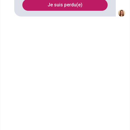
Je suis perdu(e)
Filtrer
MBway - Rennes
MBA Management de la Supply
Chain et des Achats
Située proche de la ZI sud-est de Rennes et
accessible en métro et bus, MBway Rennes bénéficie
des structures d'un campus im...
Bac+5
Voir la fiche
MBway - Rennes
MBA Management International
Business