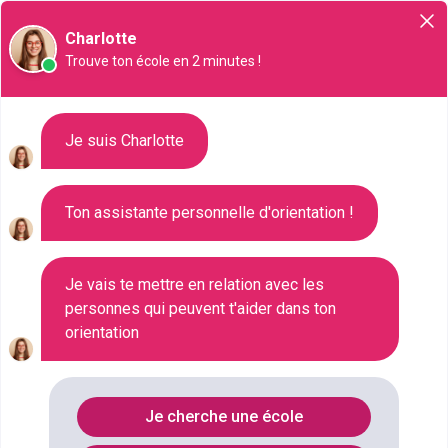
Orientation
Charlotte
Trouve ton école en 2 minutes !
Liste des 29 MBA à Marseille
Je suis Charlotte
Ton assistante personnelle d'orientation !
Où faire le diplôme
MBA
à
Marseille
?
Consultez ci-dessous la liste de toutes les
Je vais te mettre en relation avec les
personnes qui peuvent t'aider dans ton
formations de type MBA à Marseille (Bouches-du-
orientation
Rhône). Faites votre choix parmi les 29 formations
de type MBA référencées à Marseille
FILTRES
Je cherche une école
Nom