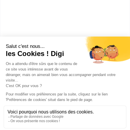
Cursus Design Graphique &
Digital
Depuis septembre 2021, BRASSART Aix dispose
d'un nouveau campus idéalement situé dans le
quartier de...
Bac+5
Voir la fiche
Publicité sur le réseau digiSchool
C.G.U/C.G.V