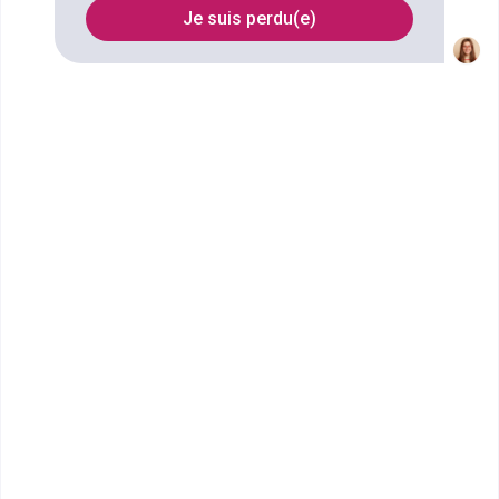
Je suis perdu(e)
Filtrer
PPA Business School - Toulon
Mastère Ressources Humaines
Intégrer PPA Toulon, c’est rejoindre l’école n°1 de
l’alternance qui aide les étu...
Bac+5
Voir la fiche
IFAG TOULON
MBA Manager Stratégique