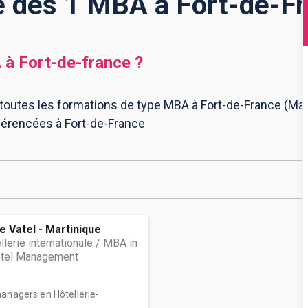
e des 1 MBA à Fort-de-F
A
à
Fort-de-france
?
 toutes les formations de type MBA à Fort-de-France (Mart
férencées à Fort-de-France
e Vatel - Martinique
llerie internationale / MBA in
Hotel Management
managers en Hôtellerie-