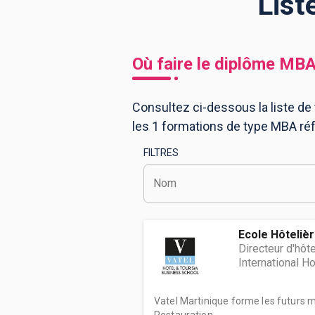
List
BTS
Écoles
Masters
Où faire le diplôme
MB
Licences pro
Articles
Consultez ci-dessous la liste de
CAP
les 1 formations de type MBA ré
Bac pro
FILTRES
Bachelors
Nom
Ecole Hôtelièr
Directeur d'hôte
International 
Vatel Martinique forme les futurs 