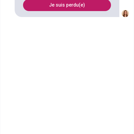
Je suis perdu(e)
Filtrer
MBway - Paris Ouest
MBA Management Commerce et
entrepreneuriat
Les formations, Bachelor Business Manager en initial
et MBA en alternance, dispensées par MBway Paris
se caractérisent par u...
Bac+4
Voir la fiche
MyDigitalSchool - Paris
MBA Direction Artistique
Digitale