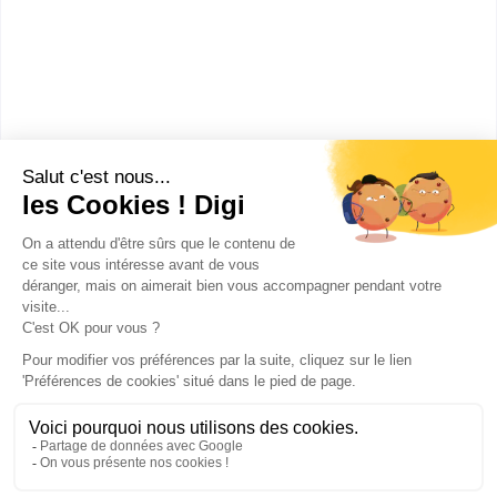
MBA Manager Stratégie
Responsable
ECOR : une business school éco responsable à Paris
et Lille ECOR est une école de commerce éc...
Bac+5
Voir la fiche
Publicité sur le réseau digiSchool
C.G.U/C.G.V