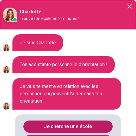
Orientation
Charlotte
Trouve ton école en 2 minutes !
Liste des 366 MBA à Créteil
Je suis Charlotte
Ton assistante personnelle d'orientation !
Où faire le diplôme
MBA
à
Creteil
?
Consultez ci-dessous la liste de toutes les
Je vais te mettre en relation avec les
personnes qui peuvent t'aider dans ton
formations de type MBA à Créteil (Val-de-Marne).
orientation
Faites votre choix parmi les 366 formations de type
MBA référencées à Créteil
FILTRES
Je cherche une école
Nom