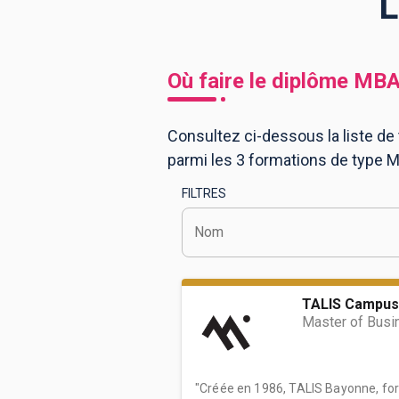
L
BTS
Écoles
Masters
Où faire le diplôme
MB
Licences pro
Articles
Consultez ci-dessous la liste de
CAP
parmi les 3 formations de type
Bac pro
FILTRES
Bachelors
Nom
TALIS Campus
Master of Busi
"Créée en 1986, TALIS Bayonne, for