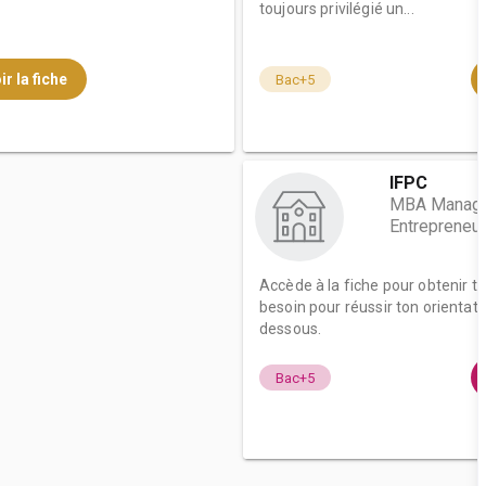
toujours privilégié un...
ir la fiche
Bac+5
IFPC
MBA Manage
Entrepreneur
Accède à la fiche pour obtenir t
besoin pour réussir ton orientati
dessous.
Bac+5