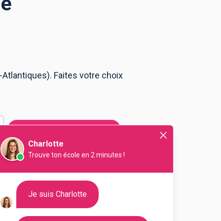
ne
tlantiques). Faites votre choix
Filtrer
Charlotte
Trouve ton école en 2 minutes !
us Bayonne
nager du Développement
Je suis Charlotte
fortement liée aux entreprises, a