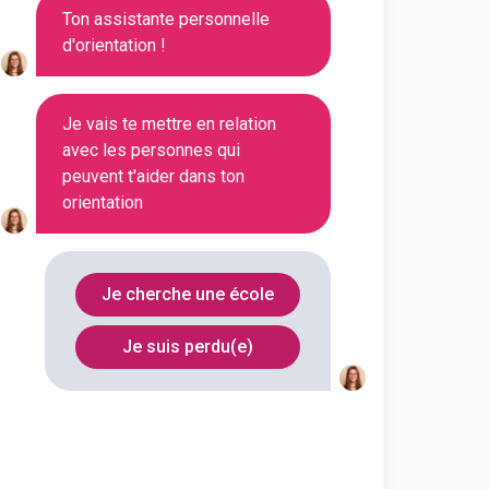
Ton assistante personnelle
d'orientation !
Voir la fiche
Je vais te mettre en relation
avec les personnes qui
peuvent t'aider dans ton
orientation
ment, Commerce et
iat
outes les informations dont tu as
Je cherche une école
on en cliquant sur le bouton ci-
Je suis perdu(e)
Voir la fiche